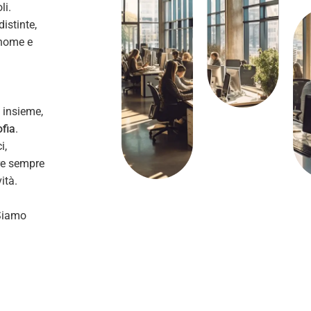
li.
istinte,
 nome e
 insieme,
ofia
.
i,
are sempre
ità.
Siamo