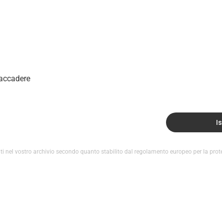
 accadere
Is
i nel vostro archivio secondo quanto stabilito dal regolamento europeo per la prote