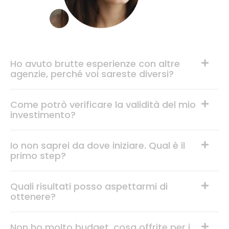
Ho avuto brutte esperienze con altre
agenzie, perché voi sareste diversi?
Come potrò verificare la validità del mio
investimento?
Io non saprei da dove iniziare. Qual è il
primo step?
Quali risultati posso aspettarmi di
ottenere?
Non ho molto budget, cosa offrite per i